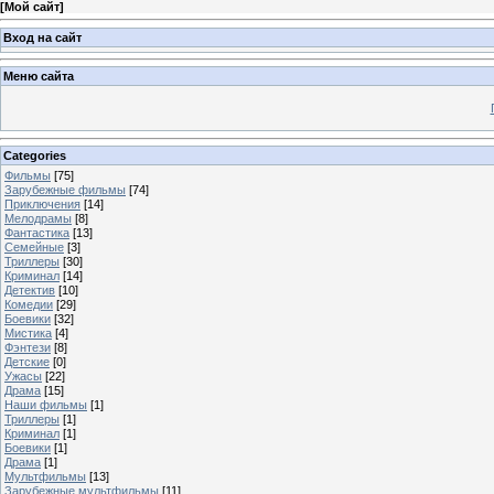
[
Мой сайт
]
Вход на сайт
Меню сайта
Categories
Фильмы
[75]
Зарубежные фильмы
[74]
Приключения
[14]
Мелодрамы
[8]
Фантастика
[13]
Семейные
[3]
Триллеры
[30]
Криминал
[14]
Детектив
[10]
Комедии
[29]
Боевики
[32]
Мистика
[4]
Фэнтези
[8]
Детские
[0]
Ужасы
[22]
Драма
[15]
Наши фильмы
[1]
Триллеры
[1]
Криминал
[1]
Боевики
[1]
Драма
[1]
Мультфильмы
[13]
Зарубежные мультфильмы
[11]