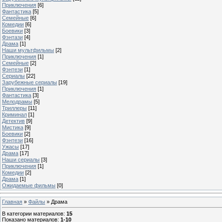
Приключения
[6]
Фантастика
[5]
Семейные
[6]
Комедии
[6]
Боевики
[3]
Фэнтази
[4]
Драма
[1]
Наши мультфильмы
[2]
Приключения
[1]
Семейные
[2]
Фэнтези
[1]
Сериалы
[22]
Зарубежные сериалы
[19]
Приключения
[1]
Фантастика
[3]
Мелодрамы
[5]
Триллеры
[11]
Криминал
[1]
Детектив
[9]
Мистика
[9]
Боевики
[2]
Фэнтези
[16]
Ужасы
[17]
Драма
[17]
Наши сериалы
[3]
Приключения
[1]
Комедии
[2]
Драма
[1]
Ожидаемые фильмы
[0]
Главная
»
Файлы
» Драма
В категории материалов
:
15
Показано материалов
:
1-10