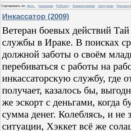
Сортировать по
:
Дате
·
Названию
·
Рейтингу
·
Комментариям
·
Загрузкам
·
Просмот
Инкассатор (2009)
Ветеран боевых действий Тай
службы в Ираке. В поисках с
должной заботы о своём млад
перебиваться с работы на раб
инкассаторскую службу, где о
получает, казалось бы, выгод
же эскорт с деньгами, когда б
сумма денег. Колеблясь, и не з
ситуации, Хэккет всё же сола