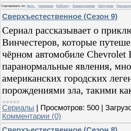
Сортировать по
:
Дате
·
Названию
·
Рейтингу
·
Комментариям
·
Загрузкам
·
Просмот
Сверхъестественное (Сезон 9)
Сериал рассказывает о прикл
Винчестеров, которые путеш
чёрном автомобиле Chevrolet 
паранормальные явления, мно
американских городских леген
порождениями зла, такими ка
Сериалы
|
Просмотров:
500
|
Загрузо
Комментарии (0)
Сверхъестественное (Сезон 8)