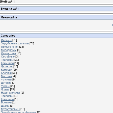
[
Мой сайт
]
Вход на сайт
Меню сайта
Categories
Фильмы
[75]
Зарубежные фильмы
[74]
Приключения
[14]
Мелодрамы
[8]
Фантастика
[13]
Семейные
[3]
Триллеры
[30]
Криминал
[14]
Детектив
[10]
Комедии
[29]
Боевики
[32]
Мистика
[4]
Фэнтези
[8]
Детские
[0]
Ужасы
[22]
Драма
[15]
Наши фильмы
[1]
Триллеры
[1]
Криминал
[1]
Боевики
[1]
Драма
[1]
Мультфильмы
[13]
Зарубежные мультфильмы
[11]