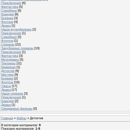
Приключения
[6]
Фантастика
[5]
Семейные
[6]
Комедии
[6]
Боевики
[3]
Фэнтази
[4]
Драма
[1]
Наши мультфильмы
[2]
Приключения
[1]
Семейные
[2]
Фэнтези
[1]
Сериалы
[22]
Зарубежные сериалы
[19]
Приключения
[1]
Фантастика
[3]
Мелодрамы
[5]
Триллеры
[11]
Криминал
[1]
Детектив
[9]
Мистика
[9]
Боевики
[2]
Фэнтези
[16]
Ужасы
[17]
Драма
[17]
Наши сериалы
[3]
Приключения
[1]
Комедии
[2]
Драма
[1]
Ожидаемые фильмы
[0]
Главная
»
Файлы
» Детектив
В категории материалов
:
9
Показано материалов
:
1-9