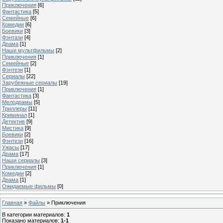
Приключения
[6]
Фантастика
[5]
Семейные
[6]
Комедии
[6]
Боевики
[3]
Фэнтази
[4]
Драма
[1]
Наши мультфильмы
[2]
Приключения
[1]
Семейные
[2]
Фэнтези
[1]
Сериалы
[22]
Зарубежные сериалы
[19]
Приключения
[1]
Фантастика
[3]
Мелодрамы
[5]
Триллеры
[11]
Криминал
[1]
Детектив
[9]
Мистика
[9]
Боевики
[2]
Фэнтези
[16]
Ужасы
[17]
Драма
[17]
Наши сериалы
[3]
Приключения
[1]
Комедии
[2]
Драма
[1]
Ожидаемые фильмы
[0]
Главная
»
Файлы
» Приключения
В категории материалов
:
1
Показано материалов
:
1-1