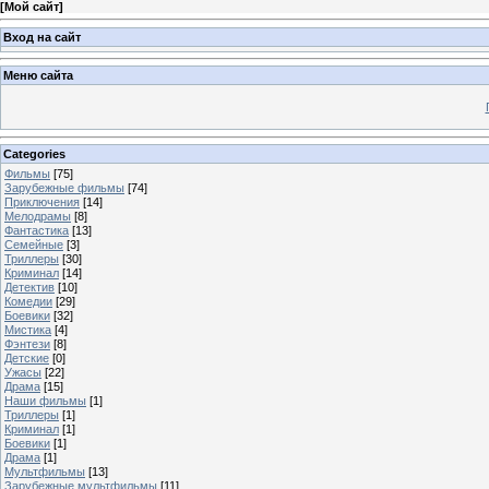
[
Мой сайт
]
Вход на сайт
Меню сайта
Categories
Фильмы
[75]
Зарубежные фильмы
[74]
Приключения
[14]
Мелодрамы
[8]
Фантастика
[13]
Семейные
[3]
Триллеры
[30]
Криминал
[14]
Детектив
[10]
Комедии
[29]
Боевики
[32]
Мистика
[4]
Фэнтези
[8]
Детские
[0]
Ужасы
[22]
Драма
[15]
Наши фильмы
[1]
Триллеры
[1]
Криминал
[1]
Боевики
[1]
Драма
[1]
Мультфильмы
[13]
Зарубежные мультфильмы
[11]