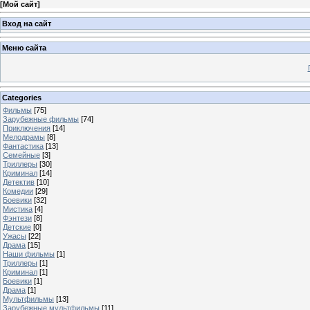
[
Мой сайт
]
Вход на сайт
Меню сайта
Categories
Фильмы
[75]
Зарубежные фильмы
[74]
Приключения
[14]
Мелодрамы
[8]
Фантастика
[13]
Семейные
[3]
Триллеры
[30]
Криминал
[14]
Детектив
[10]
Комедии
[29]
Боевики
[32]
Мистика
[4]
Фэнтези
[8]
Детские
[0]
Ужасы
[22]
Драма
[15]
Наши фильмы
[1]
Триллеры
[1]
Криминал
[1]
Боевики
[1]
Драма
[1]
Мультфильмы
[13]
Зарубежные мультфильмы
[11]