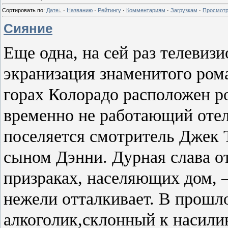
Сортировать по
:
Дате
·
Названию
·
Рейтингу
·
Комментариям
·
Загрузкам
·
Просмот
Сияние
Еще одна, на сей раз телевиз
экранизация знаменитого ром
горах Колорадо расположен р
временно не работающий отель
поселяется смотритель Джек 
сыном Дэнни. Дурная слава от
призраках, населяющих дом, —
нежели отталкивает. В прош
алкоголик,склонный к насили