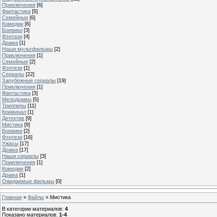
Приключения
[6]
Фантастика
[5]
Семейные
[6]
Комедии
[6]
Боевики
[3]
Фэнтази
[4]
Драма
[1]
Наши мультфильмы
[2]
Приключения
[1]
Семейные
[2]
Фэнтези
[1]
Сериалы
[22]
Зарубежные сериалы
[19]
Приключения
[1]
Фантастика
[3]
Мелодрамы
[5]
Триллеры
[11]
Криминал
[1]
Детектив
[9]
Мистика
[9]
Боевики
[2]
Фэнтези
[16]
Ужасы
[17]
Драма
[17]
Наши сериалы
[3]
Приключения
[1]
Комедии
[2]
Драма
[1]
Ожидаемые фильмы
[0]
Главная
»
Файлы
» Мистика
В категории материалов
:
4
Показано материалов
:
1-4