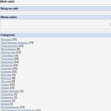
[
Мой сайт
]
Вход на сайт
Меню сайта
Categories
Фильмы
[75]
Зарубежные фильмы
[74]
Приключения
[14]
Мелодрамы
[8]
Фантастика
[13]
Семейные
[3]
Триллеры
[30]
Криминал
[14]
Детектив
[10]
Комедии
[29]
Боевики
[32]
Мистика
[4]
Фэнтези
[8]
Детские
[0]
Ужасы
[22]
Драма
[15]
Наши фильмы
[1]
Триллеры
[1]
Криминал
[1]
Боевики
[1]
Драма
[1]
Мультфильмы
[13]
Зарубежные мультфильмы
[11]