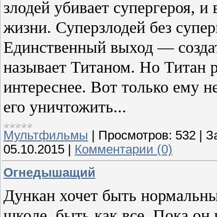
злодей убивает супергероя, и
жизни. Суперзлодей без супер
Единственный выход — создат
называет Титаном. Но Титан р
интереснее. Вот только ему н
его уничтожить...
Мультфильмы
|
Просмотров:
532
|
З
05.10.2015
|
Комментарии (0)
Огнедышащий
Дункан хочет быть нормальны
школе, быть как все. Пока он 