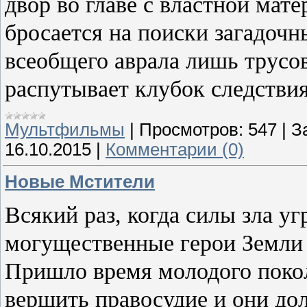
двор во главе с властной ма
бросается на поиски загадочн
всеобщего аврала лишь трусо
распутывает клубок следствия
Мультфильмы
|
Просмотров:
547
|
З
16.10.2015
|
Комментарии (0)
Новые Мстители
Всякий раз, когда силы зла у
могущественные герои Земли 
Пришло время молодого покол
вершить правосудие и они до