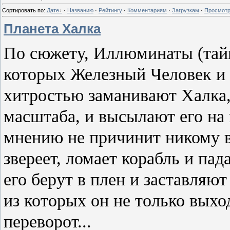
Сортировать по
:
Дате
·
Названию
·
Рейтингу
·
Комментариям
·
Загрузкам
·
Просмот
Планета Халка
По сюжету, Иллюминаты (тайн
которых Железный Человек и 
хитростью заманивают Халка,
масштаба, и высылают его на 
мнению не причинит никому в
звереет, ломает корабль и па
его берут в плен и заставляют
из которых он не только выхо
переворот...