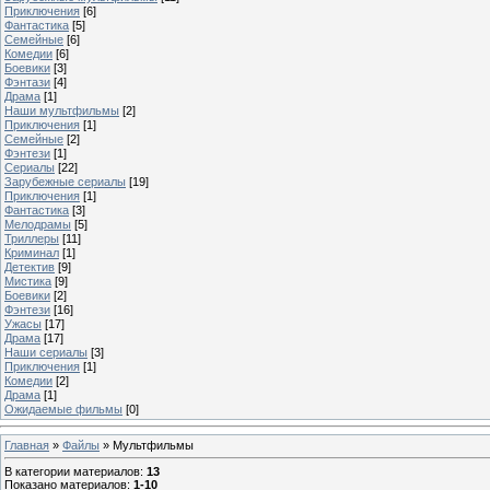
Приключения
[6]
Фантастика
[5]
Семейные
[6]
Комедии
[6]
Боевики
[3]
Фэнтази
[4]
Драма
[1]
Наши мультфильмы
[2]
Приключения
[1]
Семейные
[2]
Фэнтези
[1]
Сериалы
[22]
Зарубежные сериалы
[19]
Приключения
[1]
Фантастика
[3]
Мелодрамы
[5]
Триллеры
[11]
Криминал
[1]
Детектив
[9]
Мистика
[9]
Боевики
[2]
Фэнтези
[16]
Ужасы
[17]
Драма
[17]
Наши сериалы
[3]
Приключения
[1]
Комедии
[2]
Драма
[1]
Ожидаемые фильмы
[0]
Главная
»
Файлы
» Мультфильмы
В категории материалов
:
13
Показано материалов
:
1-10