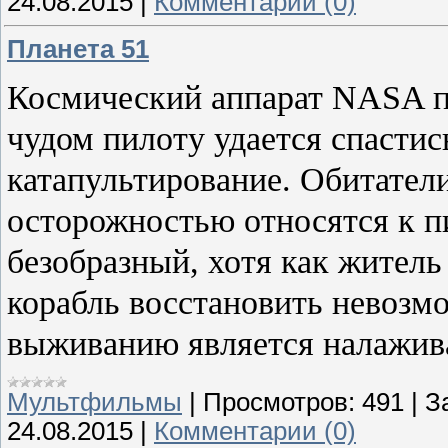
24.08.2015
|
Комментарии (0)
Планета 51
Космический аппарат NASA па
чудом пилоту удается спастис
катапультирование. Обитател
осторожностью относятся к п
безобразный, хотя как житель
корабль восстановить невозм
выживанию является налажива
Мультфильмы
|
Просмотров:
491
|
З
24.08.2015
|
Комментарии (0)