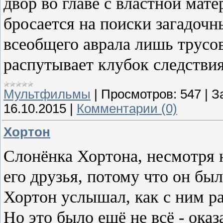
двор во главе с властной ма
бросается на поиски загадочн
всеобщего аврала лишь трусо
распутывает клубок следствия
Мультфильмы
|
Просмотров:
547
|
З
16.10.2015
|
Комментарии (0)
Хортон
Слонёнка Хортона, несмотря н
его друзья, потому что он бы
Хортон услышал, как с ним р
Но это было ещё не всё - ока