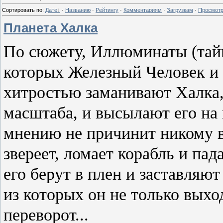
Сортировать по
:
Дате
·
Названию
·
Рейтингу
·
Комментариям
·
Загрузкам
·
Просмот
Планета Халка
По сюжету, Иллюминаты (тайн
которых Железный Человек и 
хитростью заманивают Халка,
масштаба, и высылают его на 
мнению не причинит никому в
звереет, ломает корабль и па
его берут в плен и заставляют
из которых он не только выхо
переворот...