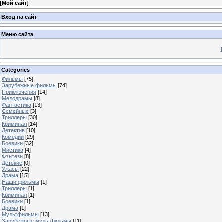
[
Мой сайт
]
Вход на сайт
Меню сайта
Categories
Фильмы
[75]
Зарубежные фильмы
[74]
Приключения
[14]
Мелодрамы
[8]
Фантастика
[13]
Семейные
[3]
Триллеры
[30]
Криминал
[14]
Детектив
[10]
Комедии
[29]
Боевики
[32]
Мистика
[4]
Фэнтези
[8]
Детские
[0]
Ужасы
[22]
Драма
[15]
Наши фильмы
[1]
Триллеры
[1]
Криминал
[1]
Боевики
[1]
Драма
[1]
Мультфильмы
[13]
Зарубежные мультфильмы
[11]