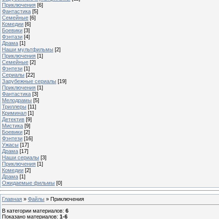
Приключения
[6]
Фантастика
[5]
Семейные
[6]
Комедии
[6]
Боевики
[3]
Фэнтази
[4]
Драма
[1]
Наши мультфильмы
[2]
Приключения
[1]
Семейные
[2]
Фэнтези
[1]
Сериалы
[22]
Зарубежные сериалы
[19]
Приключения
[1]
Фантастика
[3]
Мелодрамы
[5]
Триллеры
[11]
Криминал
[1]
Детектив
[9]
Мистика
[9]
Боевики
[2]
Фэнтези
[16]
Ужасы
[17]
Драма
[17]
Наши сериалы
[3]
Приключения
[1]
Комедии
[2]
Драма
[1]
Ожидаемые фильмы
[0]
Главная
»
Файлы
» Приключения
В категории материалов
:
6
Показано материалов
:
1-6